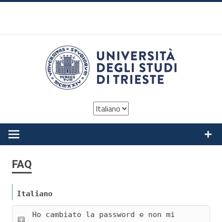
Skip
to
content
eduroam UniTS
enabling the roaming mobile network
Scegli
una
lingua
FAQ
Italiano
Ho cambiato la password e non mi